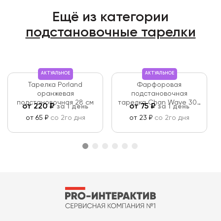
Ещё из категории
подстановочные тарелки
АКТУАЛЬНОЕ
АКТУАЛЬНОЕ
Тарелка Porland
Фарфоровая
оранжевая
подстановочная
подстановочная 28 см
тарелка Chan Wave 300
от
220
₽
от
75
₽
за 1 день
за 1 день
мм
от 65 ₽
со 2го дня
от 23 ₽
со 2го дня