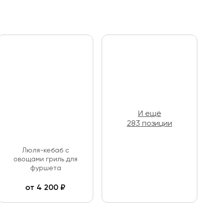
И ещё
283 позиции
Люля-кебаб с
овощами гриль для
фуршета
от
4 200
₽