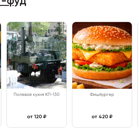
т-фуд
Полевая кухня КП-130
Фишбургер
от
120
₽
от
420
₽