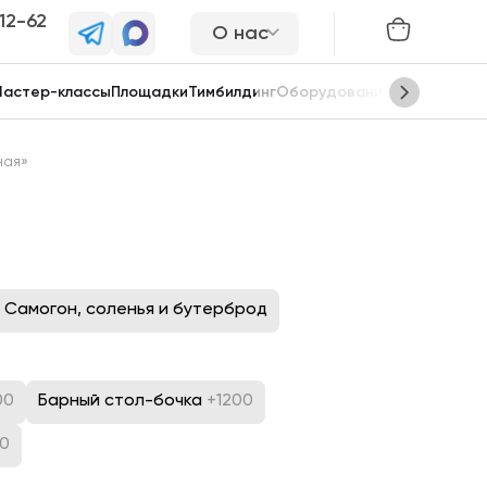
-12-62
О нас
астер-классы
Площадки
Тимбилдинг
Оборудование
Сцены
ная»
Самогон, соленья и бутерброд
00
Барный стол-бочка
+1200
00