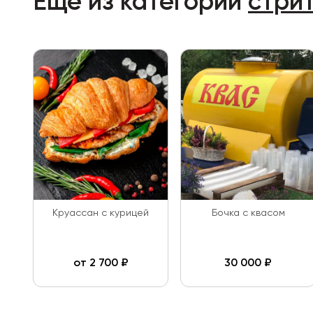
Ещё из категории
стри
Круассан с курицей
Бочка с квасом
от
2 700
₽
30 000
₽