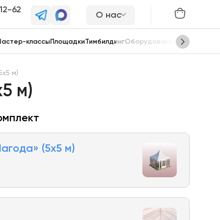
-12-62
О нас
астер-классы
Площадки
Тимбилдинг
Оборудование
Сцены
х5 м)
5 м)
омплект
года» (5х5 м)