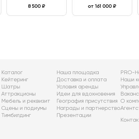
8 500
₽
от
161 000
₽
Каталог
Наша площадка
PRO-Н
Кейтеринг
Доставка и оплата
Наши к
Шатры
Условия аренды
Управл
Аттракционы
Идеи для вдохновения
Ваканс
Мебель и реквизит
География присутствия
О комп
Сцены и подиумы
Награды и партнерство
Агентс
Тимбилдинг
Презентации
Контак