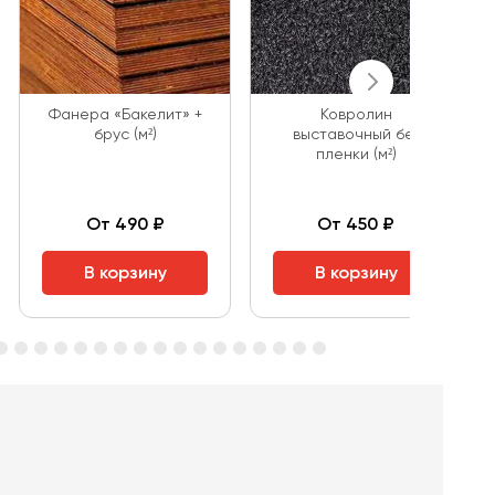
Фанера «Бакелит» +
Ковролин
брус (м²)
выставочный без
пленки (м²)
От 490 ₽
От 450 ₽
В корзину
В корзину