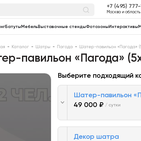
7 (495) 777
Москва и область
нг
Батуты
Мебель
Выставочные стенды
Фотозоны
Интерактивы
М
ная
-
Каталог
-
Шатры
-
Пагода
-
Шатер-павильон «Пагода» (5
ер-павильон «Пагода» (5х
Выберите подходящий к
Шатер-павильон «Па
49 000 ₽
/ сутки
Декор шатра