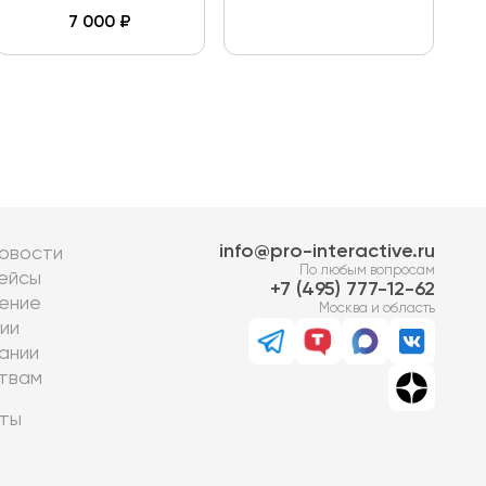
7 000
₽
info@pro-interactive.ru
овости
По любым вопросам
ейсы
7 (495) 777-12-62
ение
Москва и область
ии
ании
твам
ты