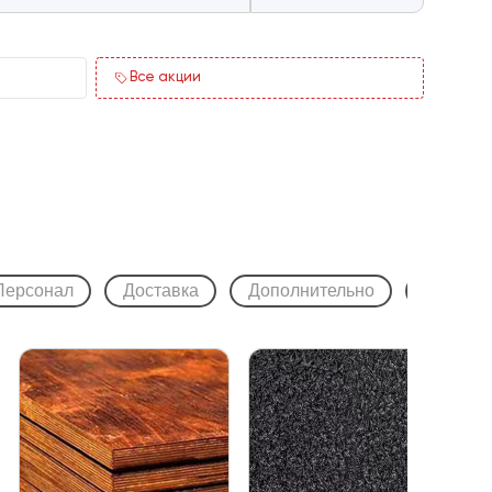
Все акции
Персонал
Доставка
Дополнительно
Спецтех