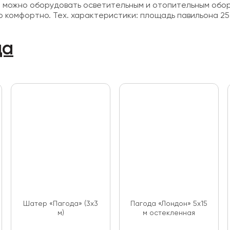
нт можно оборудовать осветительным и отопительным обор
комфортно. Тех. характеристики: площадь павильона 25 м
да
Шатер «Пагода» (3х3
Пагода «Лондон» 5х15
м)
м остекленная