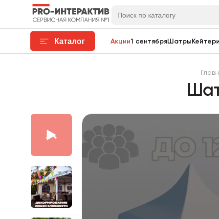
Каталог
Акции
1 сентября
Шатры
Кейтери
Глав
Шат