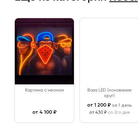
Картина с неоном
Ваза LED (основание
круг)
от
1 200
₽
за 1 день
от
4 100
₽
от 430 ₽
со 2го дня