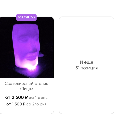
АКТУАЛЬНОЕ
И ещё
51 позиция
Светодиодный столик
«Лицо»
от
2 600
₽
за 1 день
от 1 300 ₽
со 2го дня