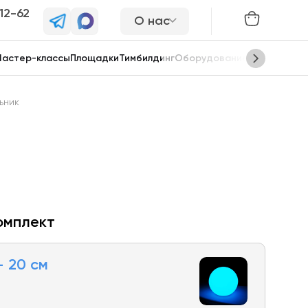
-12-62
О нас
астер-классы
Площадки
Тимбилдинг
Оборудование
Сцены
ьник
омплект
 20 см