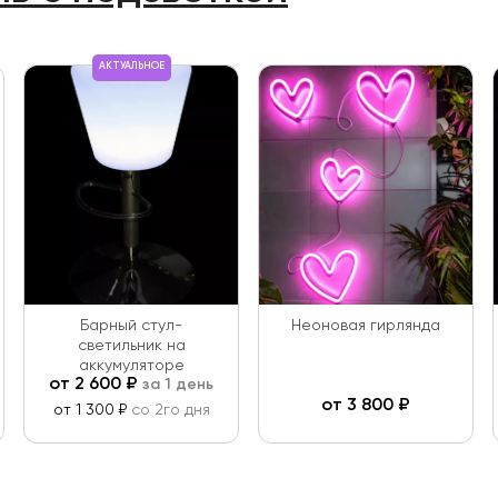
АКТУАЛЬНОЕ
Барный стул-
Неоновая гирлянда
светильник на
аккумуляторе
от
2 600
₽
за 1 день
от
3 800
₽
от 1 300 ₽
со 2го дня