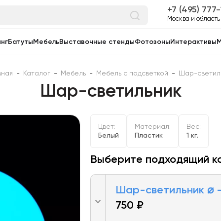
7 (495) 777
Москва и область
нг
Батуты
Мебель
Выставочные стенды
Фотозоны
Интерактивы
М
вная
-
Каталог
-
Мебель
-
Мебель с подсветкой
-
Шар-светил
Шар-светильник
Цвет:
Материал:
Вес:
Белый
Пластик
1 кг.
Выберите подходящий к
Шар-светильник ⌀ –
750 ₽