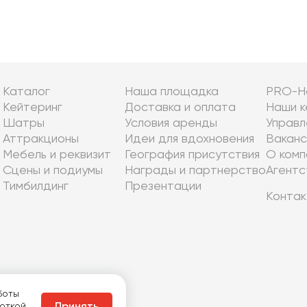
Каталог
Наша площадка
PRO-Н
Кейтеринг
Доставка и оплата
Наши к
Шатры
Условия аренды
Управл
Аттракционы
Идеи для вдохновения
Ваканс
Мебель и реквизит
География присутствия
О комп
Сцены и подиумы
Награды и партнерство
Агентс
Тимбилдинг
Презентации
Контак
боты
боткой