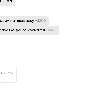
ч.
8 ч.
одем на площадку
+3300
работка фонов хромакея
+5500
питанию: