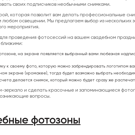
овать своих подписчиков необычными снимками.
ой, которая позволит вам делать профессиональные сни
и любом освещении. Мы предлагаем выбор из нескольких 
ого мероприятия.
ля проведения фотосессий на вашем свадебном праздни
 близкими:
фотозоне, на экране появляется выбранный вами любезная надпис
мку к своему фото, которую можно забрендировать логотипом ва
ном экране (хромакее), тогда будет возможно выбрать необходи
чета делается снимок, который можно будет сразу же распечатат
фи-зеркало и сделать красочные и запоминающиеся фото
возникающие вопросы.
ебные фотозоны