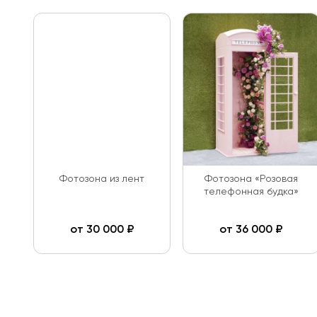
Фотозона из лент
Фотозона «Розовая
телефонная будка»
от
30 000
₽
от
36 000
₽