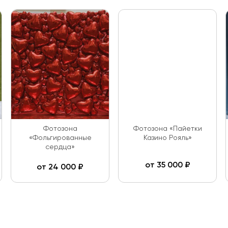
Фотозона
Фотозона «Пайетки
«Фольгированные
Казино Рояль»
сердца»
от
35 000
₽
от
24 000
₽