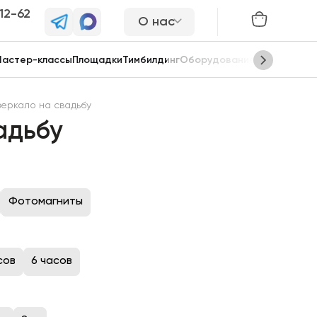
-12-62
О нас
астер-классы
Площадки
Тимбилдинг
Оборудование
Сцены
еркало на свадьбу
адьбу
Фотомагниты
сов
6 часов