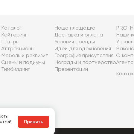
Каталог
Наша площадка
PRO-Н
Кейтеринг
Доставка и оплата
Наши к
Шатры
Условия аренды
Управл
Аттракционы
Идеи для вдохновения
Ваканс
Мебель и реквизит
География присутствия
О комп
Сцены и подиумы
Награды и партнерство
Агентс
Тимбилдинг
Презентации
Контак
боты
боткой
Принять