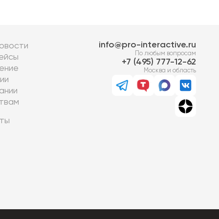
info@pro-interactive.ru
овости
По любым вопросам
ейсы
7 (495) 777-12-62
ение
Москва и область
ии
ании
твам
ты