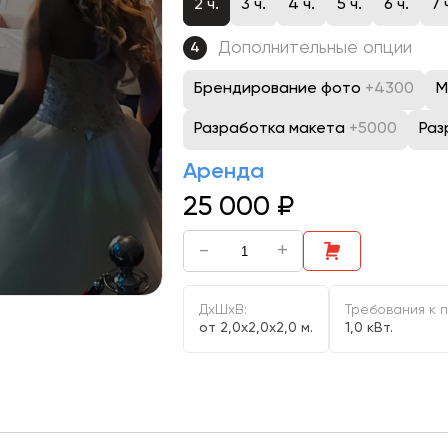
2 ч.
3 ч.
4 ч.
5 ч.
6 ч.
7 
Дополнительные опции
4
Брендирование фото
+4300
М
Разработка макета
+5000
Раз
Аренда
25 000
₽
-
+
ДxШxВ:
Требования к 
от 2,0x2,0x2,0 м.
1,0 кВт.