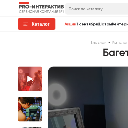
Каталог
Акции
1 сентября
Шатры
Кейтери
Главная
-
Каталог
Баге