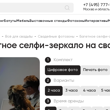
7 (495) 777
Москва и область
нг
Батуты
Мебель
Выставочные стенды
Фотозоны
Интерактивы
М
-
Всё для свадьбы
-
Свадебные фотозоны
-
Багетное селфи-з
тное селфи-зеркало на св
Комплект
1
Цифровое фото
Печать фото
Варианты
2
2 часа
3 часа
4 часа
5 ча
Время аренды
3