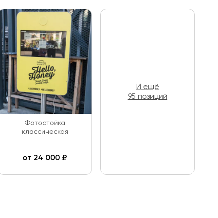
И ещё
95 позиций
Фотостойка
классическая
от
24 000
₽