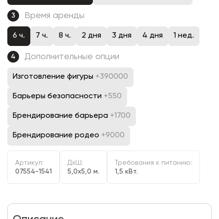
Время аренды
3
6 ч.
7 ч.
8 ч.
2 дня
3 дня
4 дня
1 нед.
Дополнительные опции
4
Изготовление фигуры
+390000
Барьеры безопасности
+550
Брендирование барьера
+1700
Брендирование родео
+9000
Артикул:
ДxШ:
Требования к питанию:
07554-1541
5,0x5,0 м.
1,5 кВт.