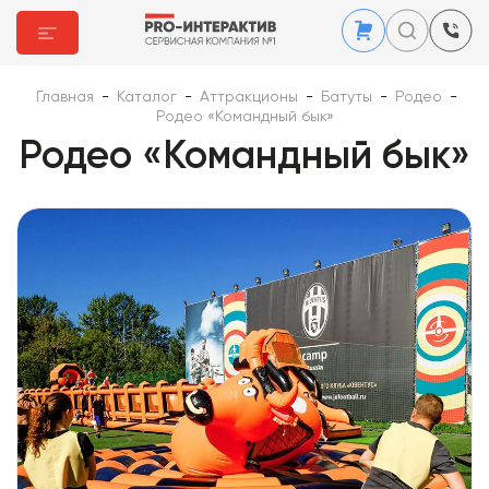
Главная
-
Каталог
-
Аттракционы
-
Батуты
-
Родео
-
Родео «Командный бык»
Родео «Командный бык»