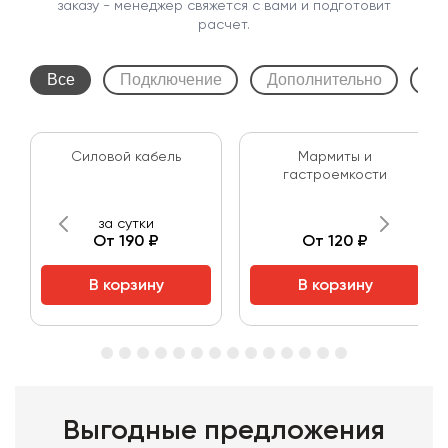
заказу - менеджер свяжется с вами и подготовит
расчет.
Все
Подключение
Дополнительно
Ша
Силовой кабель
Мармиты и
гастроемкости
за сутки
От 190 ₽
От 120 ₽
В корзину
В корзину
Выгодные предложения