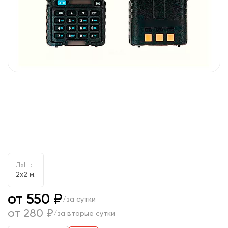
ДxШ:
2x2 м.
от 550 ₽
/за сутки
от 280 ₽
/за вторые сутки