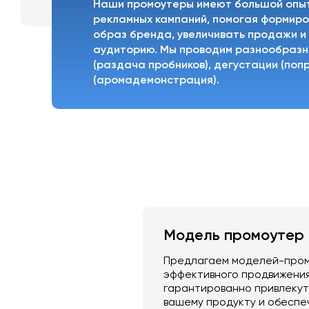
Наши промоутеры имеют большой опы
рекламных кампаний, помогая формир
образ бренда, увеличивать продажи и
аудиторию. Мы проводим разнообразны
(раздача пробников), дегустации (поп
(аромадемонстрация).
Модель промоутер
Предлагаем моделей-пром
эффективного продвижения
гарантированно привлекут 
вашему продукту и обеспе