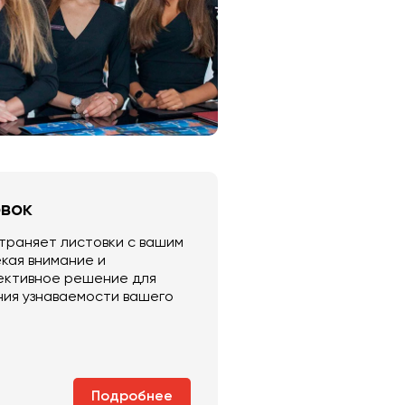
вок
раняет листовки с вашим
екая внимание и
фективное решение для
ния узнаваемости вашего
Подробнее