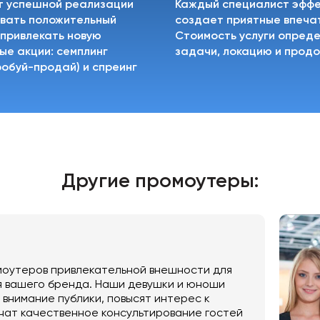
т успешной реализации
Каждый специалист эффе
овать положительный
создает приятные впечат
 привлекать новую
Стоимость услуги опреде
е акции: семплинг
задачи, локацию и продо
робуй-продай) и спреинг
Другие промоутеры:
оутеров привлекательной внешности для
 вашего бренда. Наши девушки и юноши
внимание публики, повысят интерес к
чат качественное консультирование гостей