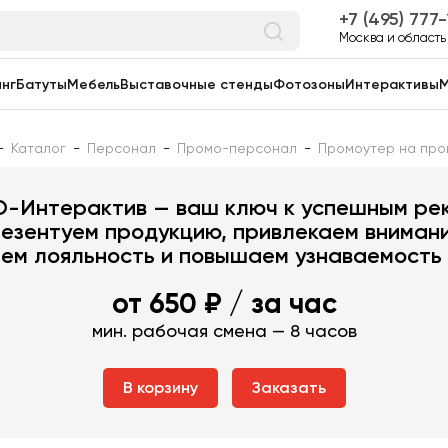
7 (495) 777
Москва и область
нг
Батуты
Мебель
Выставочные стенды
Фотозоны
Интерактивы
М
-
Каталог
-
Персонал
-
Промо-персонал
-
Промоутер на про
Промоутер на промо акци
-Интерактив — ваш ключ к успешным ре
резентуем продукцию, привлекаем внимани
ем лояльность и повышаем узнаваемость
от 650 ₽
/ за час
мин. рабочая смена — 8 часов
В корзину
Заказать