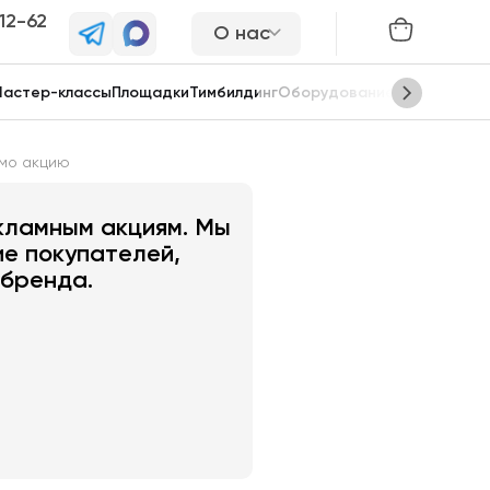
-12-62
О нас
астер-классы
Площадки
Тимбилдинг
Оборудование
Сцены
мо акцию
ю
кламным акциям. Мы
е покупателей,
 бренда.