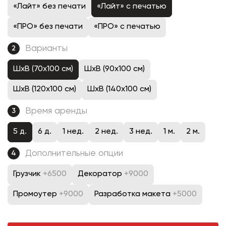
«Лайт» без печати
«Лайт» с печатью
«ПРО» без печати
«ПРО» с печатью
Варианты
2
ШхВ (70х100 см)
ШхВ (90х100 см)
ШхВ (120х100 см)
ШхВ (140х100 см)
Время аренды
3
5 д.
6 д.
1 нед.
2 нед.
3 нед.
1 м.
2 м.
Дополнительные опции
4
Грузчик
+6500
Декоратор
+9000
Промоутер
+9000
Разработка макета
+5000