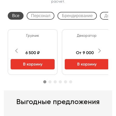
расчет.
Все
Персонал
Брендирование
Допол
Грузчик
Декоратор
6 500 ₽
От 9 000 ₽
В корзину
В корзину
Выгодные предложения