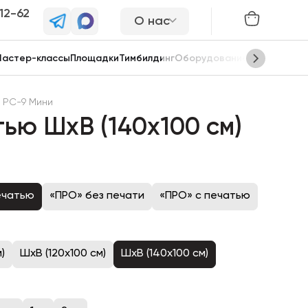
-12-62
О нас
астер-классы
Площадки
Тимбилдинг
Оборудование
Сцены
 PC-9 Мини
ью ШхВ (140х100 см)
ечатью
«ПРО» без печати
«ПРО» с печатью
)
ШхВ (120х100 см)
ШхВ (140х100 см)