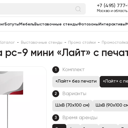
7 (495) 777
Москва и область
нг
Батуты
Мебель
Выставочные стенды
Фотозоны
Интерактивы
М
Каталог
-
Выставочные стенды
-
Промо стойки
-
Промостойка
 pc-9 мини «Лайт» с печат
Комплект
1
«Лайт» без печати
«Лайт» с п
Варианты
2
ШхВ (70х100 см)
ШхВ (90х100 см
Время аренды
3