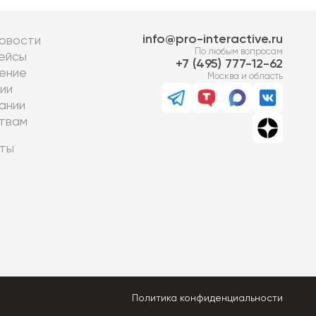
info@pro-interactive.ru
овости
По любым вопросам
ейсы
7 (495) 777-12-62
ение
Москва и область
ии
ании
твам
ты
Политика конфиденциальности