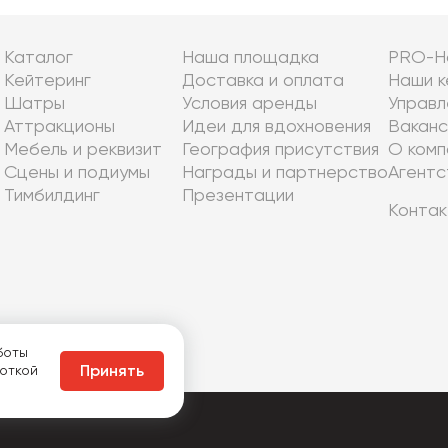
Каталог
Наша площадка
PRO-Н
Кейтеринг
Доставка и оплата
Наши к
Шатры
Условия аренды
Управл
Аттракционы
Идеи для вдохновения
Ваканс
Мебель и реквизит
География присутствия
О комп
Сцены и подиумы
Награды и партнерство
Агентс
Тимбилдинг
Презентации
Контак
боты
боткой
Принять