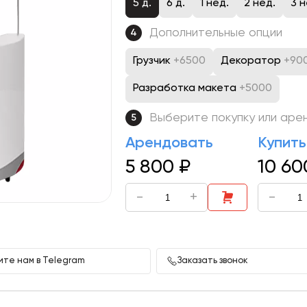
5 д.
6 д.
1 нед.
2 нед.
3 н
Дополнительные опции
4
Грузчик
+6500
Декоратор
+90
Разработка макета
+5000
Выберите покупку или аре
5
Арендовать
Купить
5 800
₽
10 60
-
+
-
те нам в Telegram
Заказать звонок