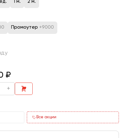
ед.
1 м.
2 м.
00
Промоутер
+9000
нду
0
₽
+
Все акции