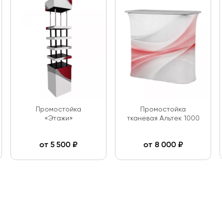
Промостойка
Промостойка
«Этажи»
тканевая Альтек 1000
от
5 500
₽
от
8 000
₽