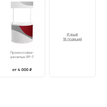
И ещё
18 позиций
Промостойка-
ресепшн RP-7
от
4 000
₽