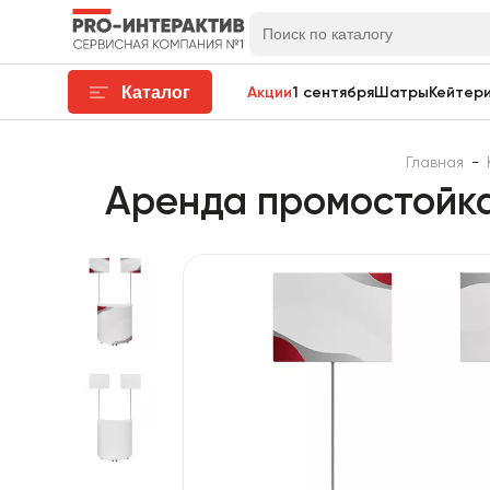
Каталог
Акции
1 сентября
Шатры
Кейтери
Главная
-
Аренда промостойка