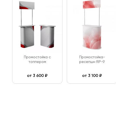
Промостойка с
Промостойка-
топпером
ресепшн RP-9
от
3 600
₽
от
3 100
₽