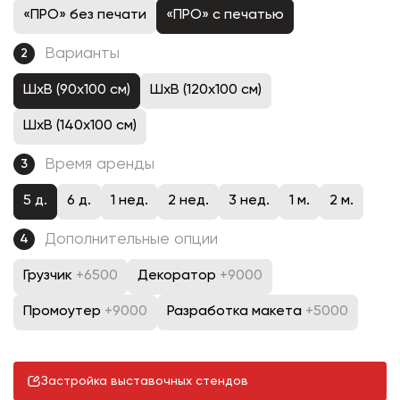
«ПРО» без печати
«ПРО» с печатью
Варианты
2
ШхВ (90х100 см)
ШхВ (120х100 см)
ШхВ (140х100 см)
Время аренды
3
5 д.
6 д.
1 нед.
2 нед.
3 нед.
1 м.
2 м.
Дополнительные опции
4
Грузчик
+6500
Декоратор
+9000
Промоутер
+9000
Разработка макета
+5000
Застройка выставочных стендов