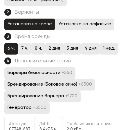
Варианты
2
Установка на земле
Установка на асфальте
Время аренды
3
6 ч.
7 ч.
8 ч.
2 дня
3 дня
4 дня
1 нед.
Дополнительные опции
4
Барьеры безопасности
+550
Брендирование (Боковое окно)
+6500
Брендирование барьера
+1700
Генератор
+5500
Артикул:
ДxШ:
Требования к питанию:
07348-883
8,4x7,5 м.
2,0 кВт.