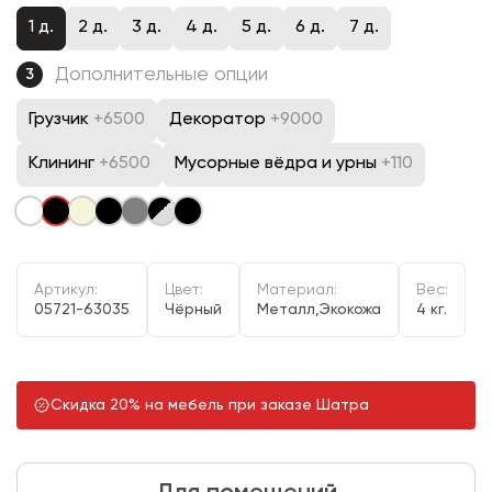
1 д.
2 д.
3 д.
4 д.
5 д.
6 д.
7 д.
Дополнительные опции
3
Грузчик
+6500
Декоратор
+9000
Клининг
+6500
Мусорные вёдра и урны
+110
Артикул:
Цвет:
Материал:
Вес:
05721-63035
Чёрный
Металл,Экокожа
4 кг.
Скидка 20% на мебель при заказе Шатра