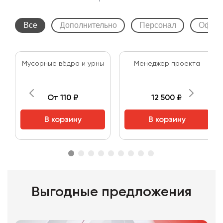
Все
Дополнительно
Персонал
Оформ
Мусорные вёдра и урны
Менеджер проекта
От 110 ₽
12 500 ₽
В корзину
В корзину
Выгодные предложения