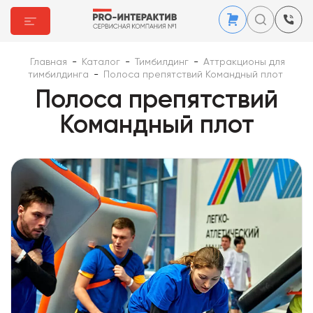
Главная
-
Каталог
-
Тимбилдинг
-
Аттракционы для
тимбилдинга
-
Полоса препятствий Командный плот
Полоса препятствий
Командный плот