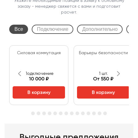
Укажите необходимые позиции в заявку к основному
заказу - менеджер свяжется с вами и подготовит
расчет.
Все
Подключение
Дополнительно
Бр
Cиловая коммутация
Барьеры безопасности
Подключение
1 шт.
10 000 ₽
От 550 ₽
В корзину
В корзину
Выгодные предложения