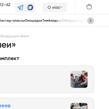
-12-62
О нас
астер-классы
Площадки
Тимбилдинг
Оборудование
Сцены
«Воздушные змеи»
меи»
омплект
меев