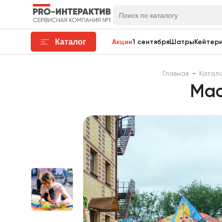
Каталог
Акции
1 сентября
Шатры
Кейтери
Главная
-
Катал
Мас