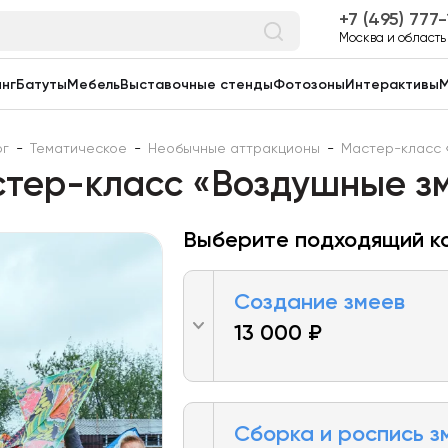
7 (495) 777
Москва и область
нг
Батуты
Мебель
Выставочные стенды
Фотозоны
Интерактивы
М
ог
-
Тематическое
-
Необычные аттракционы
-
Мастер-класс 
тер-класс «Воздушные з
Выберите подходящий к
Создание змеев
13 000 ₽
Сборка и роспись з