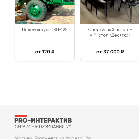
Полевая кухня КП-125
Спортивный покер –
VIP-стол «Десятка»
от
120
₽
от
37 000
₽
Москва, Егорьевский проезд, 2а