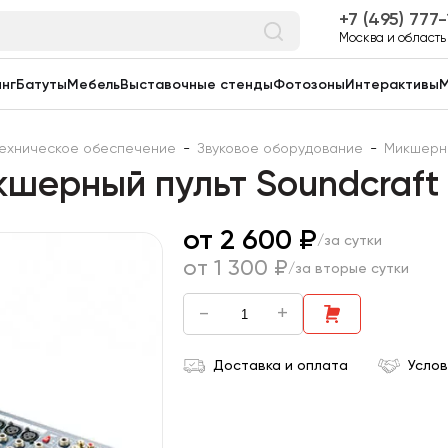
7 (495) 777
Москва и область
нг
Батуты
Мебель
Выставочные стенды
Фотозоны
Интерактивы
М
ехническое обеспечение
-
Звуковое оборудование
-
Микшерны
шерный пульт Soundcraft
от 2 600 ₽
/за сутки
от 1 300 ₽
/за вторые сутки
-
+
Доставка и оплата
Услов