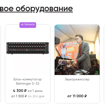
овое оборудование
АКТУАЛЬНОЕ
Блок-коммутатор
Звукорежиссер
Behringer S-32
4 300
₽
за 1 день
от
11 000
₽
от 1 300 ₽
со 2го дня