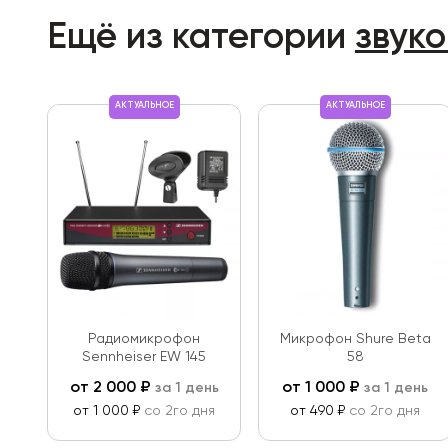
Ещё из категории
звук
АКТУАЛЬНОЕ
АКТУАЛЬНОЕ
Радиомикрофон
Микрофон Shure Beta
Sennheiser EW 145
58
от
2 000
₽
от
1 000
₽
за 1 день
за 1 день
от 1 000 ₽
со 2го дня
от 490 ₽
со 2го дня