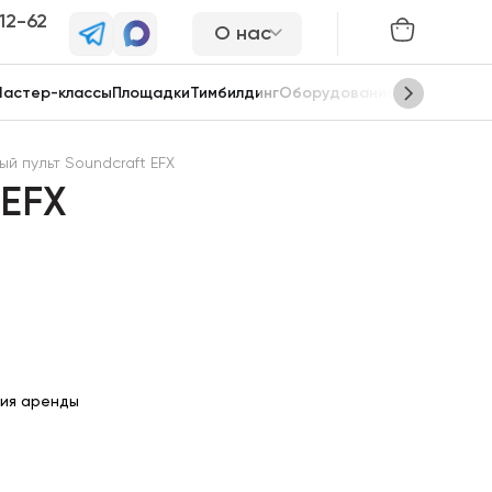
-12-62
О нас
астер-классы
Площадки
Тимбилдинг
Оборудование
Сцены
й пульт Soundcraft EFX
 EFX
ия аренды