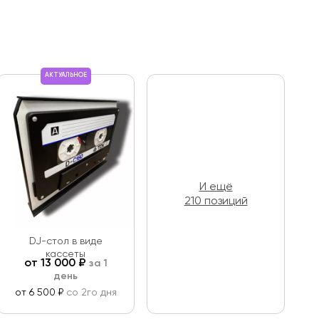
АКТУАЛЬНОЕ
И ещё
210 позиций
DJ-стол в виде
кассеты
от
13 000
₽
за 1
день
от 6 500 ₽
со 2го дня