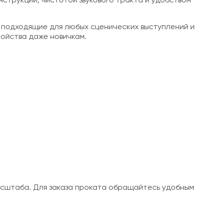
струкции, чистотой звукового тракта и удобством
 подходящие для любых сценических выступлений и
ойства даже новичкам.
асштаба. Для заказа проката обращайтесь удобным