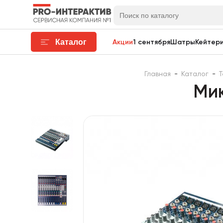
Каталог
Акции
1 сентября
Шатры
Кейтери
Главная
-
Каталог
-
Т
Мик