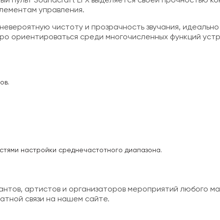
й пульт Soundcraft EFX выделяется своей прочностью кон
лементам управления.
вероятную чистоту и прозрачность звучания, идеально
тро ориентироваться среди многочисленных функций устр
ов.
.
стями настройки среднечастотного диапазона.
кантов, артистов и организаторов мероприятий любого м
атной связи на нашем сайте.