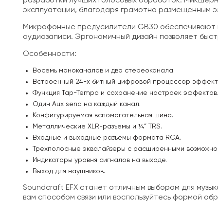
разработки лучших голосовых обработок. Микшерны
эксплуатации, благодаря грамотно размещенным э
Микрофонные предусилители GB30 обеспечивают не
аудиозаписи. Эргономичный дизайн позволяет быс
Особенности:
Восемь моноканалов и два стереоканала.
Встроенный 24-х битный цифровой процессор эффект
Функция Tap-Tempo и сохранение настроек эффектов
Один Aux send на каждый канал.
Конфигурируемая вспомогательная шина.
Металлические XLR-разъемы и ¼” TRS.
Входные и выходные разъемы формата RCA.
Трехполосные эквалайзеры с расширенными возможно
Индикаторы уровня сигналов на выходе.
Выход для наушников.
Soundcraft EFX станет отличным выбором для музы
вам способом связи или воспользуйтесь формой обр