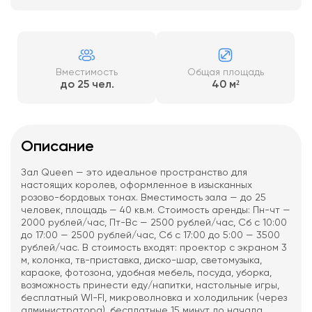
Вместимость
Общая площадь
до 25 чел.
40 м²
Описание
Зал Queen — это идеальное пространство для
настоящих королев, оформленное в изысканных
розово-бордовых тонах. Вместимость зала — до 25
человек, площадь — 40 кв.м. Стоимость аренды: Пн-чт —
2000 рублей/час, Пт-Вс — 2500 рублей/час, Сб с 10:00
до 17:00 — 2500 рублей/час, Сб с 17:00 до 5:00 — 3500
рублей/час. В стоимость входят: проектор с экраном 3
м, колонка, тв-приставка, диско-шар, светомузыка,
караоке, фотозона, удобная мебель, посуда, уборка,
возможность принести еду/напитки, настольные игры,
бесплатный WI-FI, микроволновка и холодильник (через
администратора), бесплатные 15 минут до начала