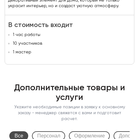
декоративный элемент для дома, который не только
украсит интерьер, но и создаст уютную атмосферу.
В стоимость входит
1 час работы
10 участников
1 мастер
Дополнительные товары и
услуги
Укажите необходимые позиции в заявку к основному
заказу - менеджер свяжется с вами и подготовит
расчет.
Все
Персонал
Оформление
Дополни