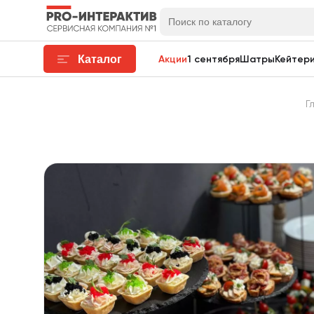
Каталог
Акции
1 сентября
Шатры
Кейтери
Г