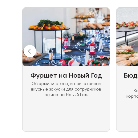
е
Фуршет на Новый Год
Бюд
Оформили столы, и приготовили
вкусные закуски для сотрудников
К
офиса на Новый Год.
м
корпо