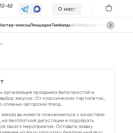
-12-62
О нас
астер-классы
Площадки
Тимбилдинг
Оборудование
Сцены
ет
ет
ы организация праздника была простой и
выбор закусок: От классических тарталеток,
до сложных авторских блюд.
заказа вы можете познакомиться с качеством
д на бесплатной дегустации и подобрать
я своего мероприятия. Оставьте заявку
привезем на вашу площадку безупречный вкус