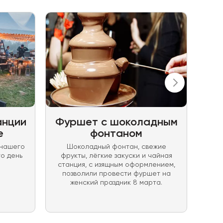
анции
Фуршет с шоколадным
е
фонтаном
 нашего
Шоколадный фонтан, свежие
Од
о день
фрукты, лёгкие закуски и чайная
нам
станция, с изящным оформлением,
позволили провести фуршет на
женский праздник 8 марта.