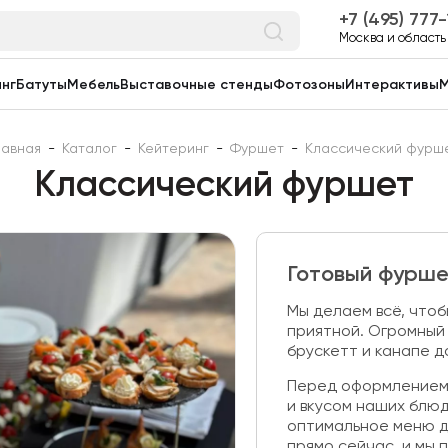
7 (495) 777
Москва и область
нг
Батуты
Мебель
Выставочные стенды
Фотозоны
Интерактивы
М
лавная
-
Каталог
-
Кейтеринг
-
Фуршет
-
Классический фурш
Классический фуршет
Готовый фурш
Мы делаем всё, чтоб
приятной. Огромный 
брускетт и канапе 
Перед оформлением 
и вкусом наших блю
оптимальное меню дл
прямо сейчас, и мы 