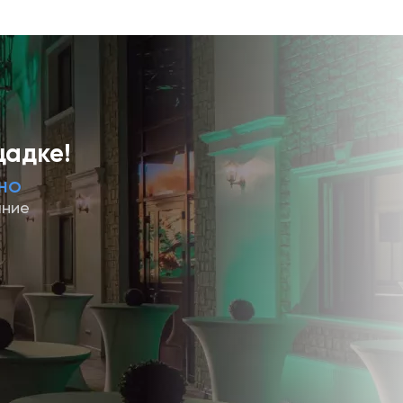
щадке!
НО
ание