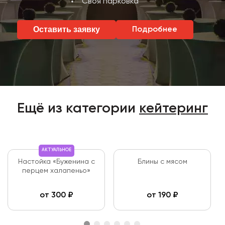
Своя парковка
Оставить заявку
Подробнее
Ещё из категории
кейтеринг
АКТУАЛЬНОЕ
Настойка «Буженина с
Блины с мясом
перцем халапеньо»
от
300
₽
от
190
₽