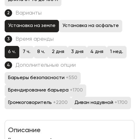
Варианты
2
Установка на земле
Установка на асфальте
Время аренды
3
6 ч.
7 ч.
8 ч.
2 дня
3 дня
4 дня
1 нед.
Дополнительные опции
4
Барьеры безопасности
+550
Брендирование барьера
+1700
Громкоговоритель
+2200
Диван надувной
+1700
Описание