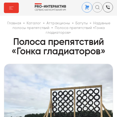
Главная
-
Каталог
-
Аттракционы
-
Батуты
-
Надувные
полосы препятствий
-
Полоса препятствий «Гонка
гладиаторов»
Полоса препятствий
«Гонка гладиаторов»