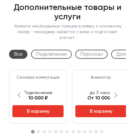
Дополнительные товары и
услуги
Укажите необходимые позиции в заявку к основному
заказу - менеджер свяжется с вами и подготовит
расчет.
Все
Подключение
Персонал
Дополни
Cиловая коммутация
Аниматор
Подключение
до 3 часов
10 000 ₽
От 10 000 ₽
В корзину
В корзину