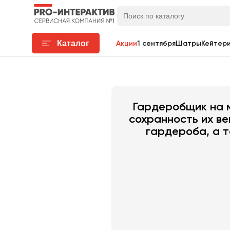
Каталог
Акции
1 сентября
Шатры
Кейтери
Гардеробщик на 
сохранность их в
гардероба, а 