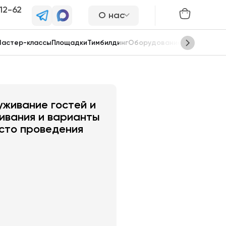
-12-62
О нас
астер-классы
Площадки
Тимбилдинг
Оборудование
Сцены
живание гостей и
ивания и варианты
сто проведения