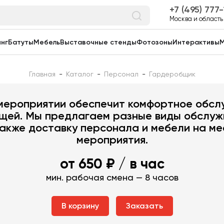
7 (495) 777
Москва и область
нг
Батуты
Мебель
Выставочные стенды
Фотозоны
Интерактивы
М
Главная
-
Каталог
-
Персонал
-
Гардеробщик
Гардеробщик
мероприятии обеспечит комфортное обслу
ещей. Мы предлагаем разные виды обслуж
также доставку персонала и мебели на ме
мероприятия.
от 650 ₽
/ в час
мин. рабочая смена — 8 часов
В корзину
Заказать