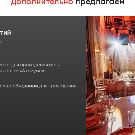
Дополнительно
предлагаем
тий
м!
есто для проведения игры –
 в нашем «Атриуме»!
ем необходимым для проведения