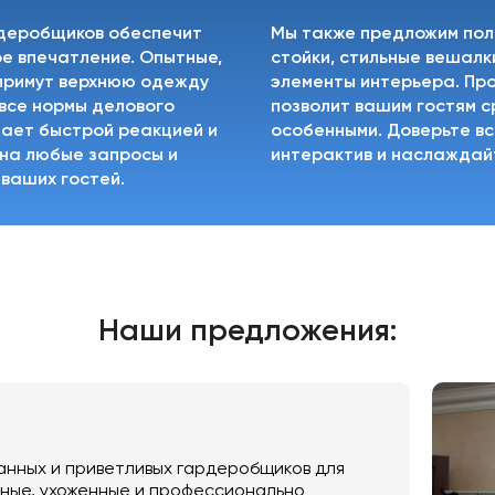
деробщиков обеспечит
Мы также предложим по
е впечатление. Опытные,
стойки, стильные вешалк
 примут верхнюю одежду
элементы интерьера. Пр
 все нормы делового
позволит вашим гостям с
дает быстрой реакцией и
особенными. Доверьте в
 на любые запросы и
интерактив и наслаждай
 ваших гостей.
Наши предложения:
нных и приветливых гардеробщиков для
ные, ухоженные и профессионально