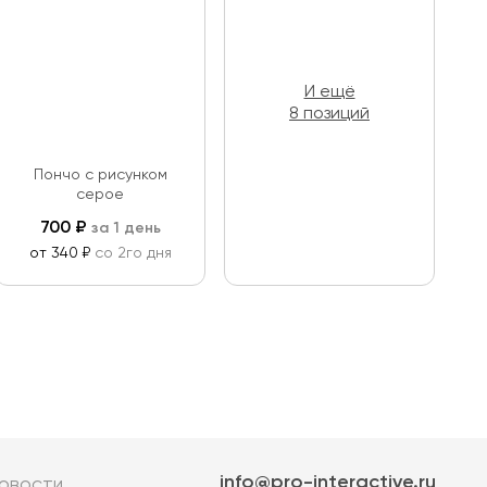
И ещё
8 позиций
Пончо с рисунком
серое
700
₽
за 1 день
от 340 ₽
со 2го дня
info@pro-interactive.ru
овости