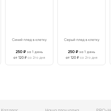
Синий плед в клетку
Серый плед в клетку
250
₽
250
₽
за 1 день
за 1 день
от 120 ₽
со 2го дня
от 120 ₽
со 2го дня
Каталог
Наша площадка
PRO-Н