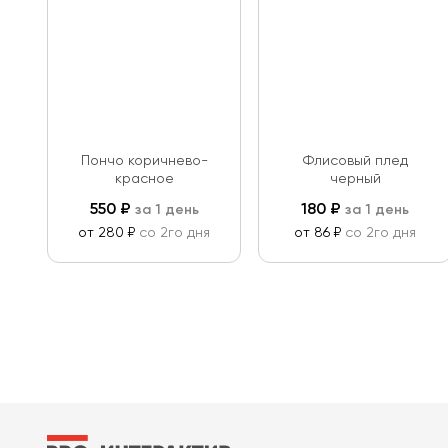
Пончо коричнево-
Флисовый плед
красное
черный
550
₽
180
₽
за 1 день
за 1 день
от 280 ₽
со 2го дня
от 86 ₽
со 2го дня