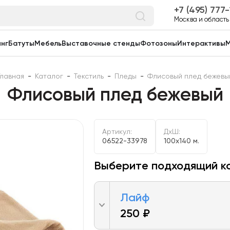
7 (495) 777
Москва и область
нг
Батуты
Мебель
Выставочные стенды
Фотозоны
Интерактивы
М
Главная
-
Каталог
-
Текстиль
-
Пледы
-
Флисовый плед бежевы
Флисовый плед бежевый
Артикул:
ДxШ:
06522-33978
100x140 м.
Выберите подходящий к
Лайф
250 ₽