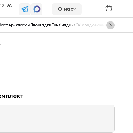
-12-62
О нас
астер-классы
Площадки
Тимбилдинг
Оборудование
Сцены
й
омплект