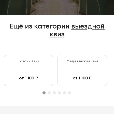
Ещё из категории
выездной
квиз
Гавайи Квиз
Медицинский Квиз
от
1 100
₽
от
1 100
₽