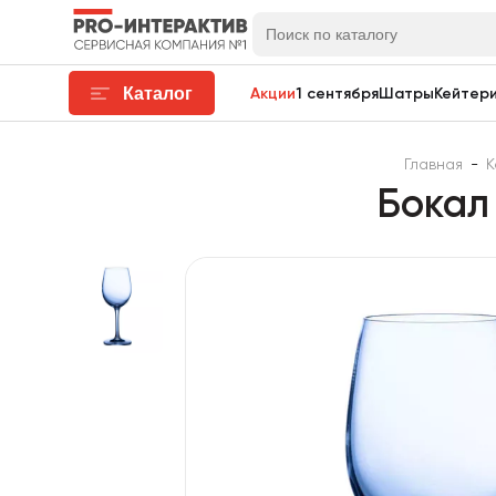
Каталог
Акции
1 сентября
Шатры
Кейтери
Главная
-
К
Бокал