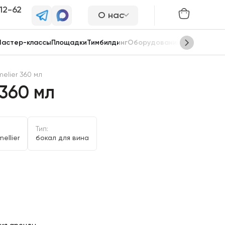
-12-62
О нас
астер-классы
Площадки
Тимбилдинг
Оборудование
Сцены
elier 360 мл
360 мл
Тип:
ellier
бокал для вина