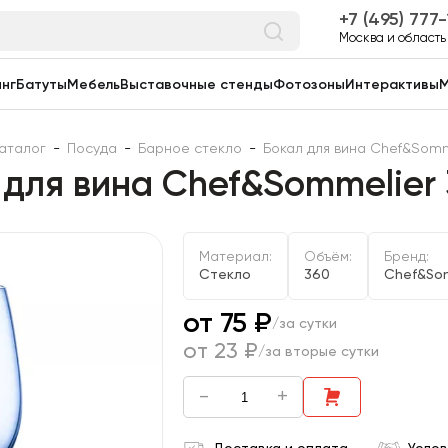
7 (495) 777
Москва и область
нг
Батуты
Мебель
Выставочные стенды
Фотозоны
Интерактивы
М
аталог
-
Посуда
-
Барное стекло
-
Бокал для вина Chef&Somm
 для вина Chef&Sommelier 
Материал:
Объём:
Бренд:
Стекло
360
Chef&Som
от 75 ₽
/за сутки
от 23 ₽
/за вторые сутки
-
+