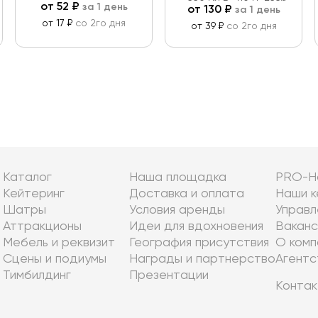
от
52
₽
за 1 день
от
130
₽
за 1 день
мм
от 17 ₽
со 2го дня
от 39 ₽
со 2го дня
Каталог
Наша площадка
PRO-Н
Кейтеринг
Доставка и оплата
Наши к
Шатры
Условия аренды
Управл
Аттракционы
Идеи для вдохновения
Ваканс
Мебель и реквизит
География присутствия
О комп
Сцены и подиумы
Награды и партнерство
Агентс
Тимбилдинг
Презентации
Контак