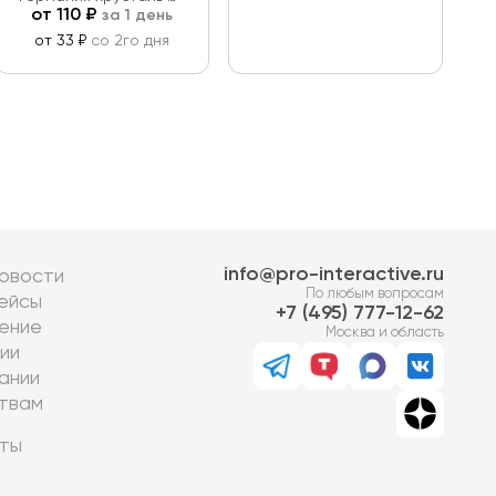
от
110
₽
за 1 день
5см Н-22.5 см
от 33 ₽
со 2го дня
info@pro-interactive.ru
овости
По любым вопросам
ейсы
7 (495) 777-12-62
ение
Москва и область
ии
ании
твам
ты