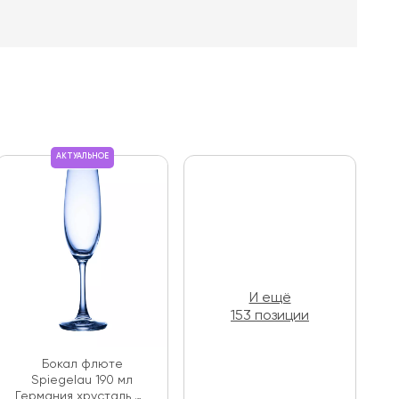
АКТУАЛЬНОЕ
И ещё
153 позиции
Бокал флюте
Spiegelau 190 мл
Германия хрусталь D-