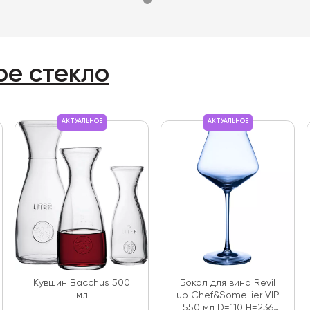
ое стекло
АКТУАЛЬНОЕ
АКТУАЛЬНОЕ
Кувшин Bacchus 500
Бокал для вина Revil
мл
up Chef&Somellier VIP
550 мл D=110 H=236