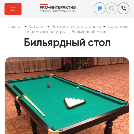
Главная
-
Каталог
-
Интерактивные станции
-
Салонные
и настольные игры
-
Бильярдный стол
Бильярдный стол