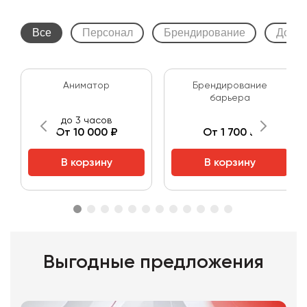
Все
Персонал
Брендирование
Допол
Аниматор
Брендирование
барьера
до 3 часов
От 10 000 ₽
От 1 700 ₽
В корзину
В корзину
Выгодные предложения