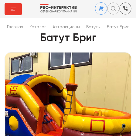
Главная
-
Каталог
-
Аттракционы
-
Батуты
-
Батут Бриг
Батут Бриг