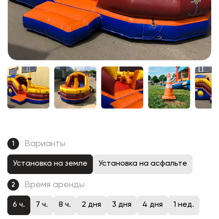
Варианты
1
Установка на земле
Установка на асфальте
Время аренды
2
6 ч.
7 ч.
8 ч.
2 дня
3 дня
4 дня
1 нед.