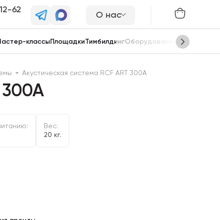
-12-62
О нас
астер-классы
Площадки
Тимбилдинг
Оборудование
Сцены
темы
-
Акустическая система RCF ART 300A
 300A
питанию:
Вес:
20 кг.