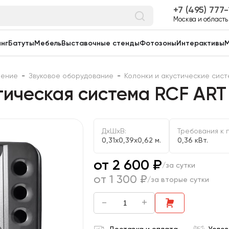
7 (495) 777
Москва и область
нг
Батуты
Мебель
Выставочные стенды
Фотозоны
Интерактивы
М
чение
-
Звуковое оборудование
-
Колонки и акустические сис
тическая система RCF ART
ДxШxВ:
Требования к 
0,31x0,39x0,62 м.
0,36 кВт.
от 2 600 ₽
/за сутки
от 1 300 ₽
/за вторые сутки
-
+