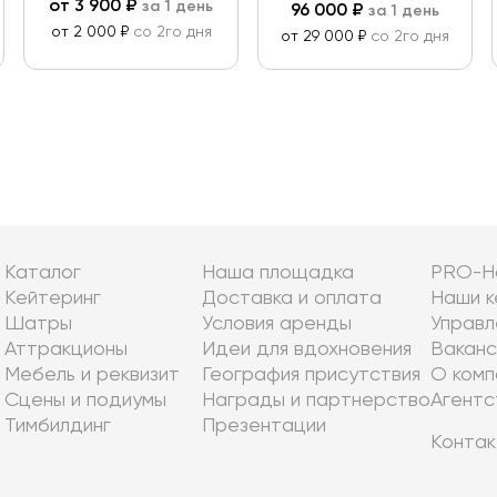
от
3 900
₽
за 1 день
96 000
₽
за 1 день
от 2 000 ₽
со 2го дня
от 29 000 ₽
со 2го дня
Каталог
Наша площадка
PRO-Н
Кейтеринг
Доставка и оплата
Наши к
Шатры
Условия аренды
Управл
Аттракционы
Идеи для вдохновения
Ваканс
Мебель и реквизит
География присутствия
О комп
Сцены и подиумы
Награды и партнерство
Агентс
Тимбилдинг
Презентации
Контак