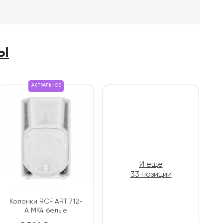
ы
АКТУАЛЬНОЕ
И ещё
33 позиции
Колонки RCF ART 712-
A MK4 белые