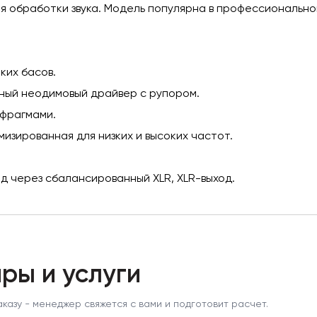
ля обработки звука. Модель популярна в профессиональн
ких басов.
ный неодимовый драйвер с рупором.
афрагмами.
изированная для низких и высоких частот.
д через сбалансированный XLR, XLR-выход.
ры и услуги
аказу - менеджер свяжется с вами и подготовит расчет.