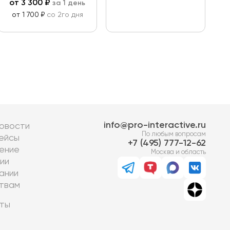
от
3 300
₽
за 1 день
от 1 700 ₽
со 2го дня
info@pro-interactive.ru
овости
По любым вопросам
ейсы
7 (495) 777-12-62
ение
Москва и область
ии
ании
твам
ты