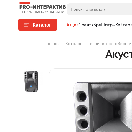
Каталог
Акции
1 сентября
Шатры
Кейтери
Главная
-
Каталог
-
Техническое обеспе
Акус