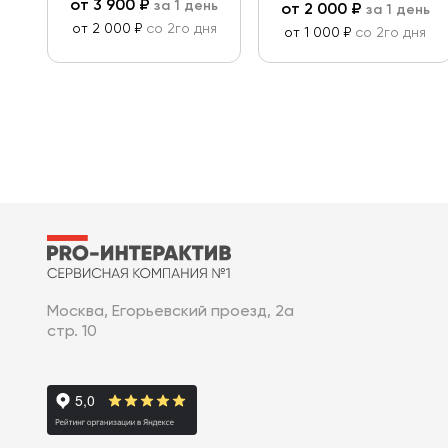
от
3 900
₽
за 1 день
от
2 000
₽
за 1 день
от 2 000 ₽
со 2го дня
от 1 000 ₽
со 2го дня
Москва, Егорьевский проезд, 2а
стр. 10