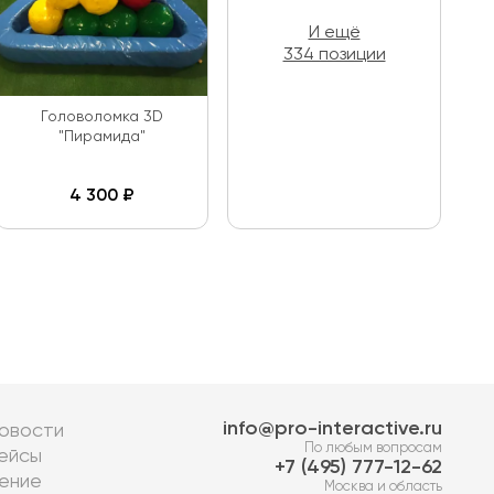
И ещё
334 позиции
Головоломка 3D
"Пирамида"
4 300
₽
info@pro-interactive.ru
овости
По любым вопросам
ейсы
7 (495) 777-12-62
ение
Москва и область