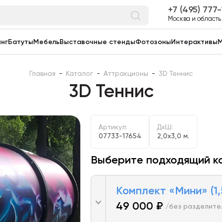
7 (495) 777
Москва и область
нг
Батуты
Мебель
Выставочные стенды
Фотозоны
Интерактивы
М
Главная
-
Каталог
-
Аттракционы
-
3D Теннис
3D Теннис
Артикул:
ДxШ:
07733-17654
2,0x3,0 м.
Выберите подходящий к
Комплект «Мини» (1,
49 000 ₽
/без разделите