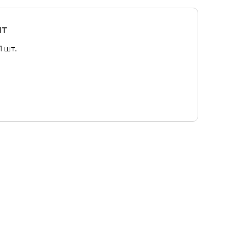
ит
1 шт.