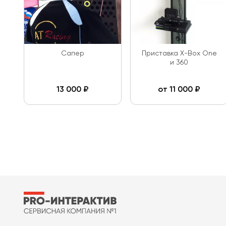
Сапер
Приставка X-Box One
и 360
13 000
₽
от
11 000
₽