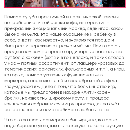
Помимо сугубо практичной и практической замены
потреблению пятой чашки кофе, интерактив –
прекрасный эмоциональный маркер, ведь игра, какой
бы она ни была, это наше обращение к ребёнку в
себе, а дети, как известно, и знакомятся проще и
быстрее, и переживают резче и чётче. При этом мы
предлагаем вам не просто ординарные настольные
футбол с хоккеем (хотя и это неплохо, и таких столов
у нас – полный ассортимент, от лакшери-розовых до
тематических: армейских, фольклорных и т.п.), а игры,
которые, помимо указанных функциональных
маркеров, выполняют ещё и своеобразный эффект
«вау-здрасьте». Дело в том, что большинство игр,
которые мы предлагаем в наборе «Анти-кофе-
брейк», неизвестны широкому кругу, и процесс
вовлечения собравшихся в игру происходит за счёт
естественного и неистребимого любопытства.
Что это за шары размером с бильярдные, которые
надо бережно укладывать на какую-то конструкцию