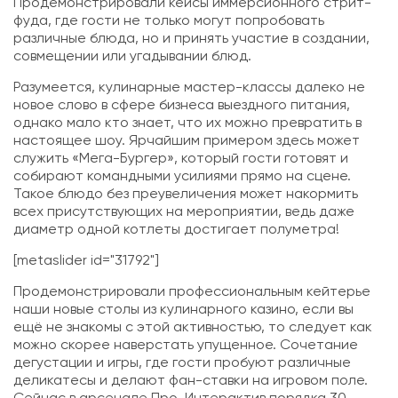
Продемонстрировали кейсы иммерсионного стрит-
фуда, где гости не только могут попробовать
различные блюда, но и принять участие в создании,
совмещении или угадывании блюд.
Разумеется, кулинарные мастер-классы далеко не
новое слово в сфере бизнеса выездного питания,
однако мало кто знает, что их можно превратить в
настоящее шоу. Ярчайшим примером здесь может
служить «Мега-Бургер», который гости готовят и
собирают командными усилиями прямо на сцене.
Такое блюдо без преувеличения может накормить
всех присутствующих на мероприятии, ведь даже
диаметр одной котлеты достигает полуметра!
[metaslider id="31792"]
Продемонстрировали профессиональным кейтерье
наши новые столы из кулинарного казино, если вы
ещё не знакомы с этой активностью, то следует как
можно скорее наверстать упущенное. Сочетание
дегустации и игры, где гости пробуют различные
деликатесы и делают фан-ставки на игровом поле.