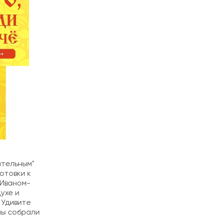
ятельным"
отовки к
 Иваном-
ухе и
 Удивите
мы собрали