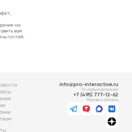
афет,
дение на
авить вам
чь гостей.
info@pro-interactive.ru
овости
По любым вопросам
ейсы
7 (495) 777-12-62
ение
Москва и область
ии
ании
твам
ты