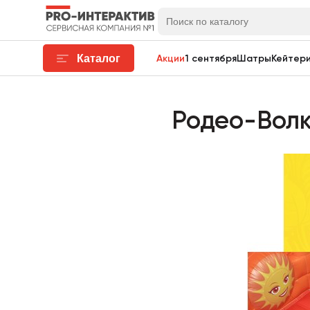
Каталог
Акции
1 сентября
Шатры
Кейтери
Родео-Волк