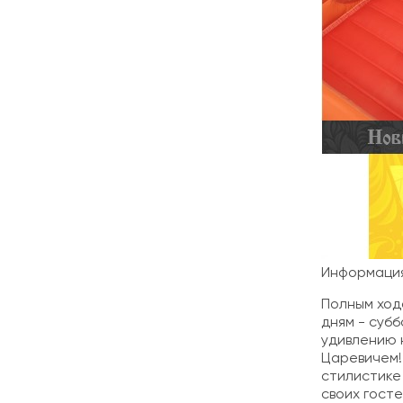
Информация
Полным ход
дням - субб
удивлению 
Царевичем!
стилистике 
своих гост