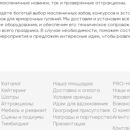
к масленичные новинки, так и проверенные аттракционы
.
йдёте богатый выбор масленичных забав, конкурсов и эст
ов для ярмарочных гуляний. Мы доставим и установим всё
е оборудование, и обеспечим его техническое сопровож
 всего праздника. В случае необходимости, поможем сост
мероприятия и предложим интересные идеи, чтобы развле
Каталог
Наша площадка
PRO-Н
Кейтеринг
Доставка и оплата
Наши к
Шатры
Условия аренды
Управл
Аттракционы
Идеи для вдохновения
Ваканс
Мебель и реквизит
География присутствия
О комп
Сцены и подиумы
Награды и партнерство
Агентс
Тимбилдинг
Презентации
Контак