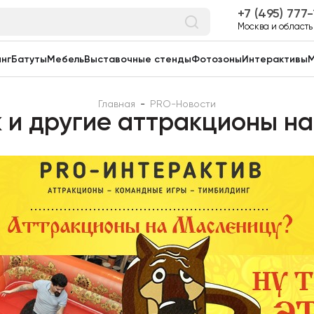
7 (495) 777
Москва и область
нг
Батуты
Мебель
Выставочные стенды
Фотозоны
Интерактивы
М
Главная
-
PRO-Новости
 и другие аттракционы н