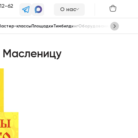
-12-62
О нас
астер-классы
Площадки
Тимбилдинг
Оборудование
Сцены
а Масленицу