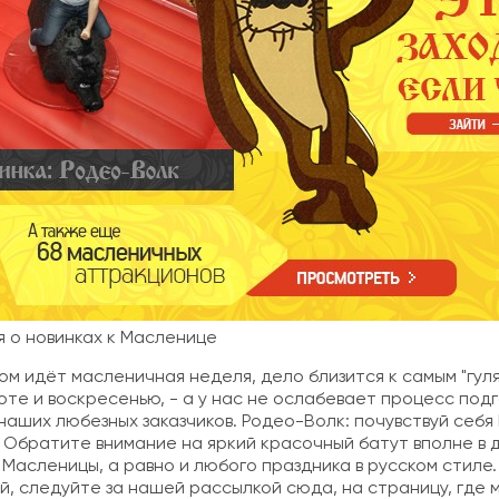
 о новинках к Масленице
ом идёт масленичная неделя, дело близится к самым "гул
оте и воскресенью, - а у нас не ослабевает процесс подг
наших любезных заказчиков.
Родео-Волк:
почувствуй себя
 Обратите внимание на яркий красочный батут вполне в д
Масленицы, а равно и любого праздника в русском стиле.
ей, следуйте за нашей рассылкой
сюда, на страницу, где 