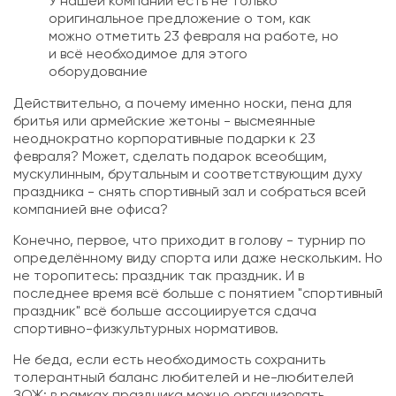
У нашей компании есть не только
оригинальное предложение о том, как
можно отметить 23 февраля на работе, но
и всё необходимое для этого
оборудование
Действительно, а почему именно носки, пена для
бритья или армейские жетоны - высмеянные
неоднократно корпоративные подарки к 23
февраля? Может, сделать подарок всеобщим,
мускулинным, брутальным и соответствующим духу
праздника - снять спортивный зал и собраться всей
компанией вне офиса?
Конечно, первое, что приходит в голову - турнир по
определённому виду спорта или даже нескольким. Но
не торопитесь: праздник так праздник. И в
последнее время всё больше с понятием "спортивный
праздник" всё больше ассоциируется сдача
спортивно-физкультурных нормативов.
Не беда, если есть необходимость сохранить
толерантный баланс любителей и не-любителей
ЗОЖ: в рамках праздника можно организовать