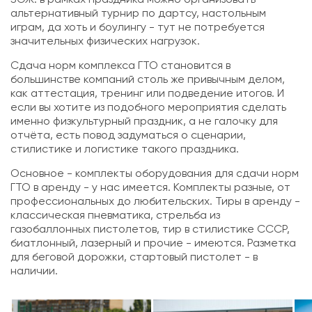
альтернативный турнир по дартсу, настольным
играм, да хоть и боулингу - тут не потребуется
значительных физических нагрузок.
Сдача норм комплекса ГТО становится в
большинстве компаний столь же привычным делом,
как аттестация, тренинг или подведение итогов. И
если вы хотите из подобного мероприятия сделать
именно физкультурный праздник, а не галочку для
отчёта, есть повод задуматься о сценарии,
стилистике и логистике такого праздника.
Основное - комплекты оборудования для сдачи норм
ГТО в аренду - у нас имеется. Комплекты разные, от
профессиональных
до
любительских
.
Тиры в аренду
-
классическая
пневматика
,
стрельба из
газобаллонных пистолетов
,
тир в стилистике СССР
,
биатлонный
, лазерный и прочие - имеются. Разметка
для беговой дорожки, стартовый пистолет - в
наличии.