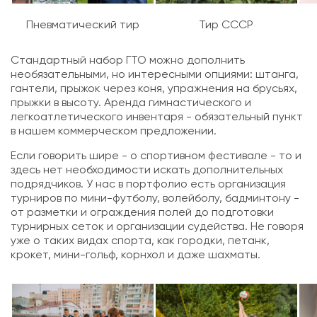
Пневматический тир
Тир СССР
Стандартный набор ГТО можно дополнить
необязательными, но интересными опциями: штанга,
гантели, прыжок через коня, упражнения на брусьях,
прыжки в высоту. Аренда гимнастического и
легкоатлетического инвентаря - обязательный пункт
в нашем коммерческом предложении.
Если говорить шире - о спортивном фестивале - то и
здесь нет необходимости искать дополнительных
подрядчиков. У нас в портфолио есть организация
турниров по
мини-футболу
,
волейболу
,
бадминтону
-
от разметки и ограждения полей до подготовки
турнирных сеток и организации судейства. Не говоря
уже о таких видах спорта, как
городки
,
петанк
,
крокет
,
мини-гольф
,
корнхол
и даже
шахматы
.