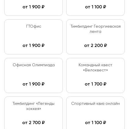
от
1 900
₽
от
1 100
₽
ГТОфис
Тимбилдинг Георгиевская
лента
от
1 900
₽
от
2 200
₽
Офисная Олимпиада
Командный квест
«Велоквест»
от
1 900
₽
от
1 700
₽
Тимбилдинг «Легенды
Спортивный квиз онлайн
хоккея»
от
2 700
₽
от
1 100
₽