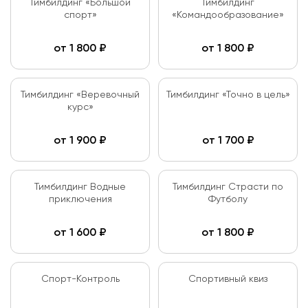
Тимбилдинг «Большой
Тимбилдинг
спорт»
«Командообразование»
от
1 800
₽
от
1 800
₽
Тимбилдинг «Веревочный
Тимбилдинг «Точно в цель»
курс»
от
1 900
₽
от
1 700
₽
Тимбилдинг Водные
Тимбилдинг Страсти по
приключения
Футболу
от
1 600
₽
от
1 800
₽
Спорт-Контроль
Спортивный квиз