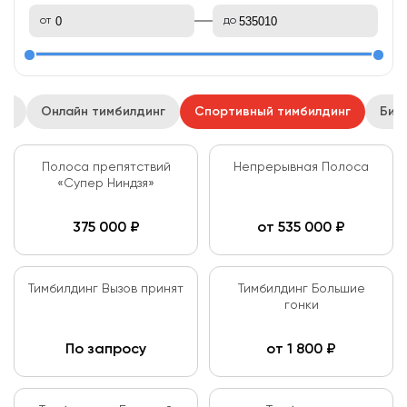
от
до
нг
Онлайн тимбилдинг
Спортивный тимбилдинг
Биз
Полоса препятствий
Непрерывная Полоса
«Супер Ниндзя»
375 000
₽
от
535 000
₽
Тимбилдинг Вызов принят
Тимбилдинг Большие
гонки
По запросу
от
1 800
₽