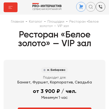
Главная
-
Каталог
-
Площадки
-
Ресторан «Белое
золото» — VIP зал
Ресторан «Белое
золото» — VIP зал
м. Бибирево
Подходит для:
Банкет, Фуршет, Корпоратив, Свадьба
от 3 900 ₽
/ чел.
Минимум 1 час