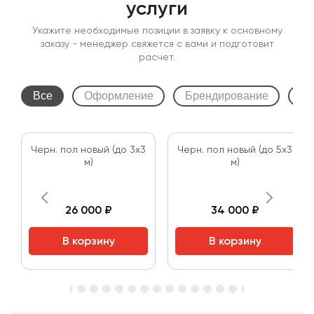
услуги
Укажите необходимые позиции в заявку к основному
заказу - менеджер свяжется с вами и подготовит
расчет.
Все
Оформление
Брендирование
По
Черн. пол новый (до 3х3
Черн. пол новый (до 5х3
м)
м)
26 000 ₽
34 000 ₽
В корзину
В корзину