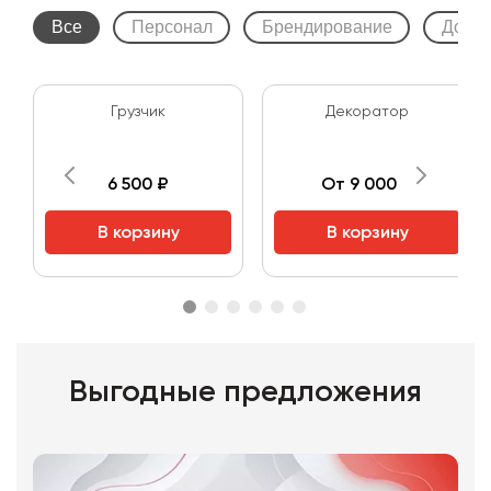
Все
Персонал
Брендирование
Допол
Грузчик
Декоратор
6 500 ₽
От 9 000 ₽
В корзину
В корзину
Выгодные предложения