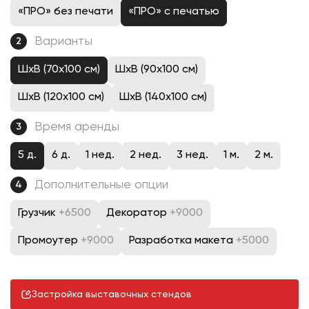
«ПРО» без печати
«ПРО» с печатью
Варианты
2
ШхВ (70х100 см)
ШхВ (90х100 см)
ШхВ (120х100 см)
ШхВ (140х100 см)
Время аренды
3
5 д.
6 д.
1 нед.
2 нед.
3 нед.
1 м.
2 м.
Дополнительные опции
4
Грузчик
+6500
Декоратор
+9000
Промоутер
+9000
Разработка макета
+5000
Застройка выставочных стендов