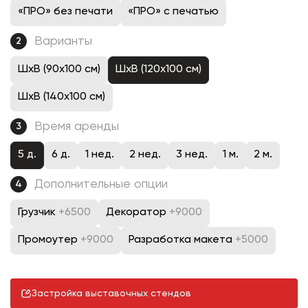
«ПРО» без печати
«ПРО» с печатью
Варианты
2
ШхВ (90х100 см)
ШхВ (120х100 см)
ШхВ (140х100 см)
Время аренды
3
5 д.
6 д.
1 нед.
2 нед.
3 нед.
1 м.
2 м.
Дополнительные опции
4
Грузчик
+6500
Декоратор
+9000
Промоутер
+9000
Разработка макета
+5000
Застройка выставочных стендов