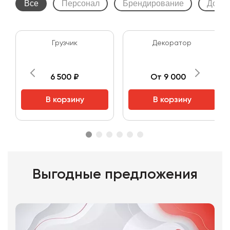
Все
Персонал
Брендирование
Допол
Грузчик
Декоратор
6 500 ₽
От 9 000 ₽
В корзину
В корзину
Выгодные предложения