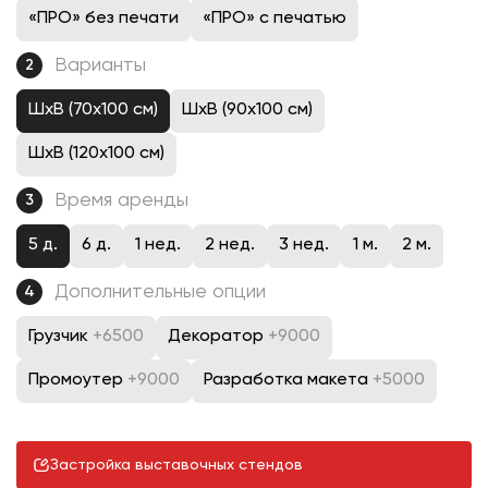
«ПРО» без печати
«ПРО» с печатью
Варианты
2
ШхВ (70х100 см)
ШхВ (90х100 см)
ШхВ (120х100 см)
Время аренды
3
5 д.
6 д.
1 нед.
2 нед.
3 нед.
1 м.
2 м.
Дополнительные опции
4
Грузчик
+6500
Декоратор
+9000
Промоутер
+9000
Разработка макета
+5000
Застройка выставочных стендов