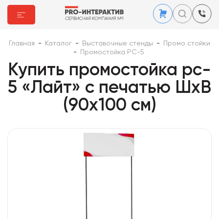
Главная
-
Каталог
-
Выставочные стенды
-
Промо стойки
-
Промостойка PC-5
Купить промостойка pc-
5 «Лайт» с печатью ШхВ
(90х100 см)