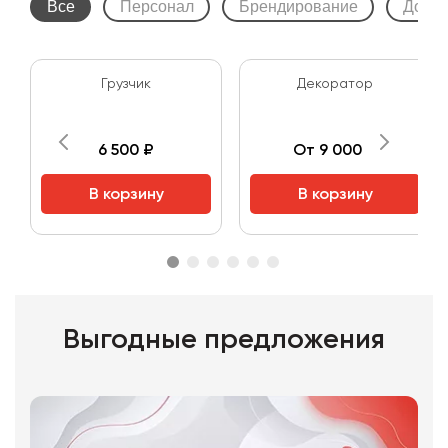
Все
Персонал
Брендирование
Допол
Грузчик
Декоратор
6 500 ₽
От 9 000 ₽
В корзину
В корзину
Выгодные предложения