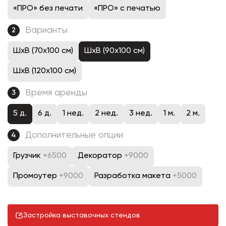
«ПРО» без печати
«ПРО» с печатью
Варианты
2
ШхВ (70х100 см)
ШхВ (90х100 см)
ШхВ (120х100 см)
Время аренды
3
5 д.
6 д.
1 нед.
2 нед.
3 нед.
1 м.
2 м.
Дополнительные опции
4
Грузчик
+6500
Декоратор
+9000
Промоутер
+9000
Разработка макета
+5000
Застройка выставочных стендов