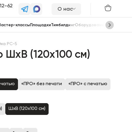
-12-62
О нас
астер-классы
Площадки
Тимбилдинг
Оборудование
Сцены
йка PC-5
 ШхВ (120х100 см)
ечатью
«ПРО» без печати
«ПРО» с печатью
)
ШхВ (120х100 см)