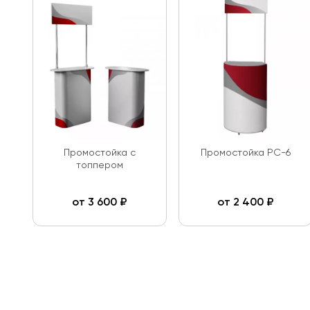
Промостойка с
Промостойка PC-6
топпером
от
3 600
₽
от
2 400
₽