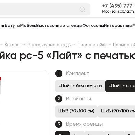
7 (495) 777
Москва и область
нг
Батуты
Мебель
Выставочные стенды
Фотозоны
Интерактивы
М
-
Каталог
-
Выставочные стенды
-
Промо стойки
-
Промосто
ка pc-5 «Лайт» с печатью
Комплект
1
«Лайт» без печати
«Лайт» с п
Варианты
2
ШхВ (70х100 см)
ШхВ (90х100 см
Время аренды
3