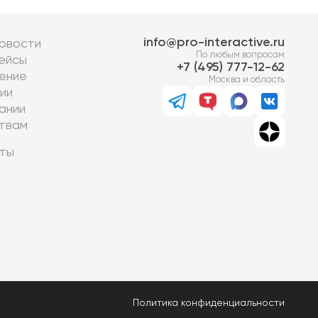
info@pro-interactive.ru
овости
По любым вопросам
ейсы
7 (495) 777-12-62
ение
Москва и область
ии
ании
твам
ты
Политика конфиденциальности