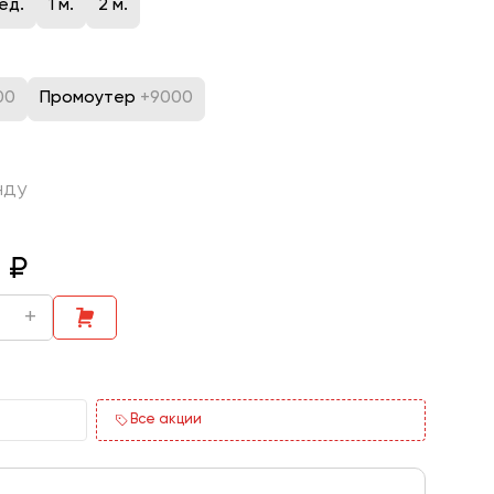
ед.
1 м.
2 м.
00
Промоутер
+9000
нду
0
₽
+
Все акции