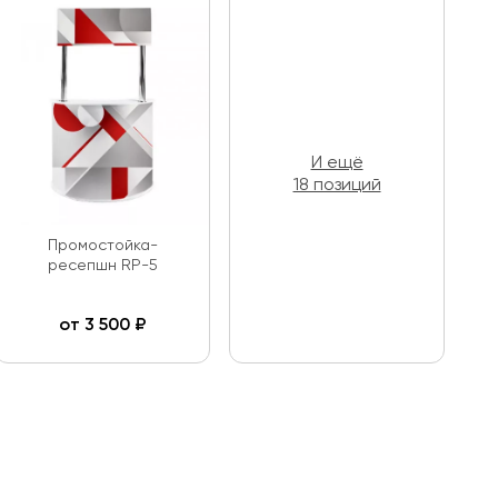
И ещё
18 позиций
Промостойка-
ресепшн RP-5
от
3 500
₽