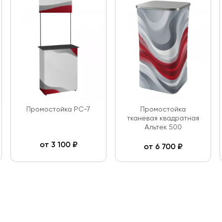
Промостойка PC-7
Промостойка
тканевая квадратная
Альтек 500
от
3 100
₽
от
6 700
₽