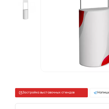
Застройка выставочных стендов
Напиши