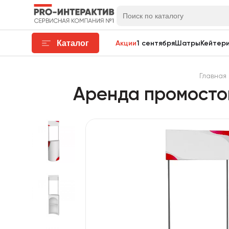
Каталог
Акции
1 сентября
Шатры
Кейтери
Главная
Аренда промостой