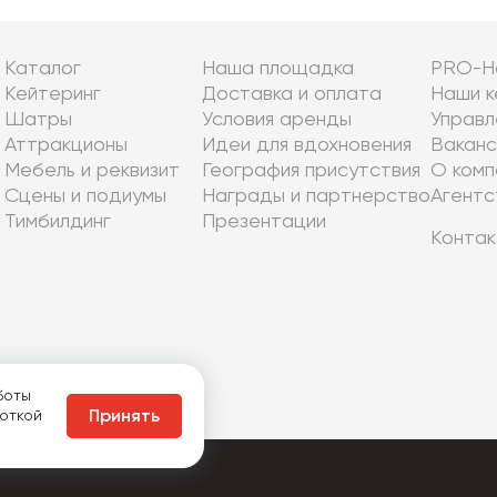
Каталог
Наша площадка
PRO-Н
Кейтеринг
Доставка и оплата
Наши к
Шатры
Условия аренды
Управл
Аттракционы
Идеи для вдохновения
Ваканс
Мебель и реквизит
География присутствия
О комп
Сцены и подиумы
Награды и партнерство
Агентс
Тимбилдинг
Презентации
Контак
боты
боткой
Принять