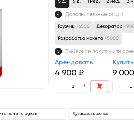
5 д.
6 д.
1 нед.
2 нед.
3 н
Дополнительные опции
4
Грузчик
+6500
Декоратор
+90
Разработка макета
+5000
Выберите покупку или аре
5
Арендовать
Купить
4 900
₽
9 00
-
+
-
те нам в Telegram
Заказать звонок