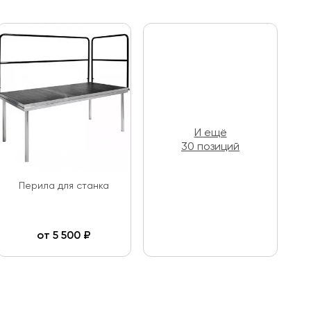
И ещё
30 позиций
Перила для станка
от
5 500
₽