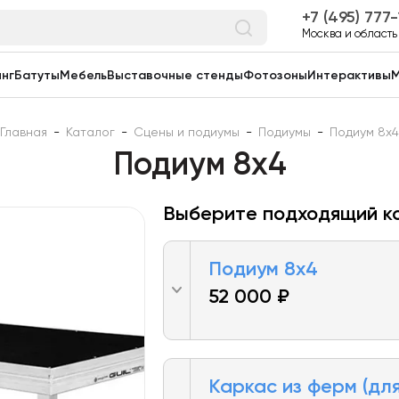
7 (495) 777
Москва и область
нг
Батуты
Мебель
Выставочные стенды
Фотозоны
Интерактивы
М
Главная
-
Каталог
-
Сцены и подиумы
-
Подиумы
-
Подиум 8х4
Подиум 8х4
Выберите подходящий к
Подиум 8х4
52 000 ₽
Каркас из ферм (дл