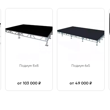
Подиум 8x8
Подиум 6х5
от
103 000
₽
от
49 000
₽