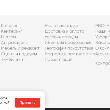
Каталог
Наша площадка
PRO-Н
Кейтеринг
Доставка и оплата
Наши к
Шатры
Условия аренды
Управл
Аттракционы
Идеи для вдохновения
Ваканс
Мебель и реквизит
География присутствия
О комп
Сцены и подиумы
Награды и партнерство
Агентс
Тимбилдинг
Презентации
Контак
боты
боткой
Принять