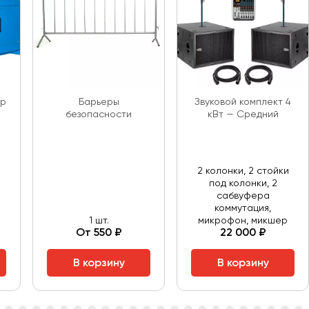
ор
Барьеры
Звуковой комплект 4
безопасности
кВт — Средний
2 колонки, 2 стойки
под колонки, 2
сабвуфера
коммутация,
1 шт.
микрофон, микшер
От 550 ₽
22 000 ₽
В корзину
В корзину