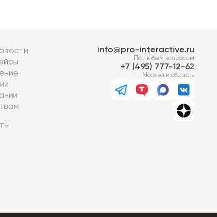
info@pro-interactive.ru
овости
По любым вопросам
ейсы
7 (495) 777-12-62
ение
Москва и область
ии
ании
твам
ты