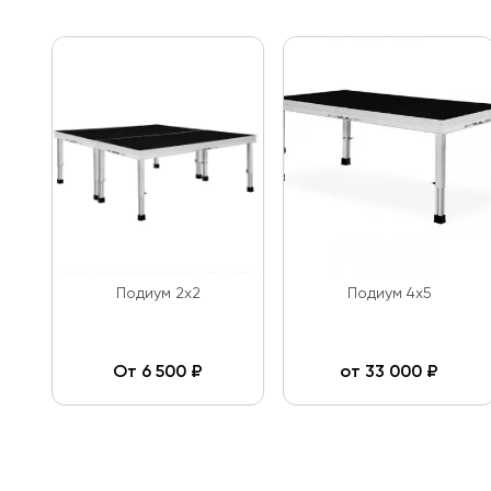
Подиум 2х2
Подиум 4х5
От
6 500
₽
от
33 000
₽