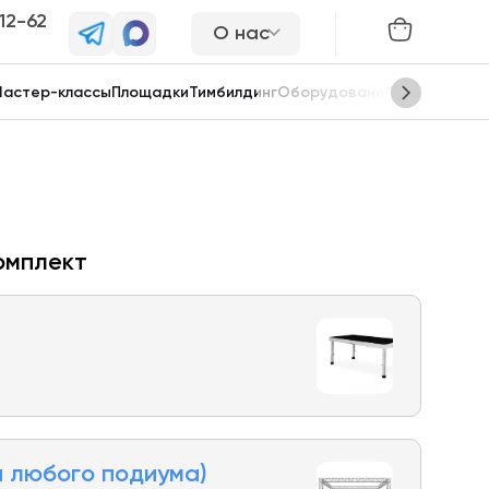
-12-62
О нас
астер-классы
Площадки
Тимбилдинг
Оборудование
Сцены
омплект
я любого подиума)