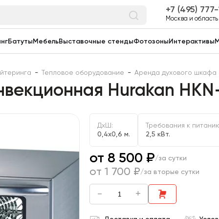
7 (495) 777
Москва и область
нг
Батуты
Мебель
Выставочные стенды
Фотозоны
Интерактивы
М
ейтеринга
-
Тепловое оборудование
-
Аренда духового шкафа
нвекционная Hurakan HKN
ДxШ:
Требования к питани
0,4x0,6 м.
2,5 кВт.
от 8 500 ₽
/за сутки
от 1 700 ₽
/за вторые сутки
-
+