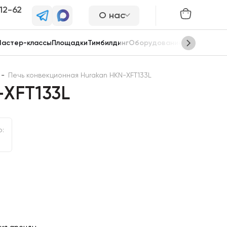
-12-62
О нас
астер-классы
Площадки
Тимбилдинг
Оборудование
Сцены
-
Печь конвекционная Hurakan HKN-XFT133L
-XFT133L
ю: