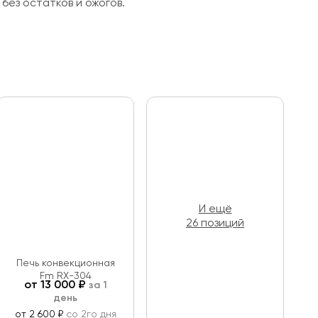
без остатков и ожогов.
И ещё
26 позиций
Печь конвекционная
Fm RX-304
от
13 000
₽
за 1
день
от 2 600 ₽
со 2го дня