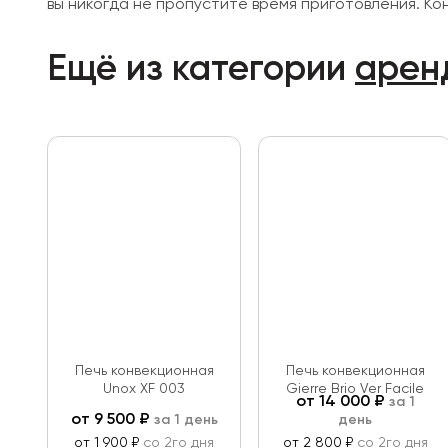
вы никогда не пропустите время приготовления. Ко
Ещё из категории
арен
Печь конвекционная
Печь конвекционная
Unox XF 003
Gierre Brio Ver Facile
от
14 000
₽
за 1
от
9 500
₽
за 1 день
день
от 1 900 ₽
со 2го дня
от 2 800 ₽
со 2го дня