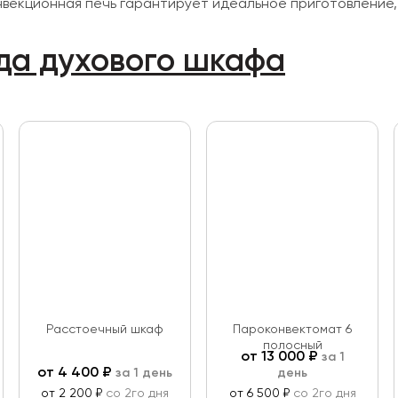
нвекционная печь гарантирует идеальное приготовление, 
да духового шкафа
Расстоечный шкаф
Пароконвектомат 6
полосный
от
13 000
₽
за 1
от
4 400
₽
за 1 день
день
от 2 200 ₽
со 2го дня
от 6 500 ₽
со 2го дня