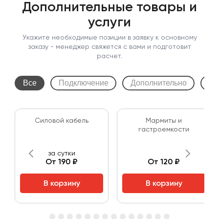
Дополнительные товары и
услуги
Укажите необходимые позиции в заявку к основному
заказу - менеджер свяжется с вами и подготовит
расчет.
Все
Подключение
Дополнительно
Ша
Силовой кабель
Мармиты и
гастроемкости
за сутки
От 190 ₽
От 120 ₽
В корзину
В корзину