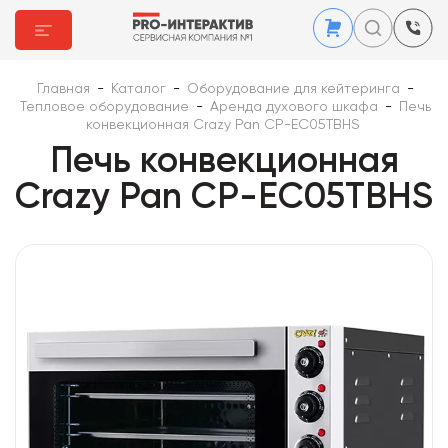
Главная
-
Каталог
-
Оборудование для кейтеринга
-
Тепловое оборудование
-
Аренда духового шкафа
-
Печь
конвекционная Crazy Pan CP-EC05TBHS
Печь конвекционная
Crazy Pan CP-EC05TBHS