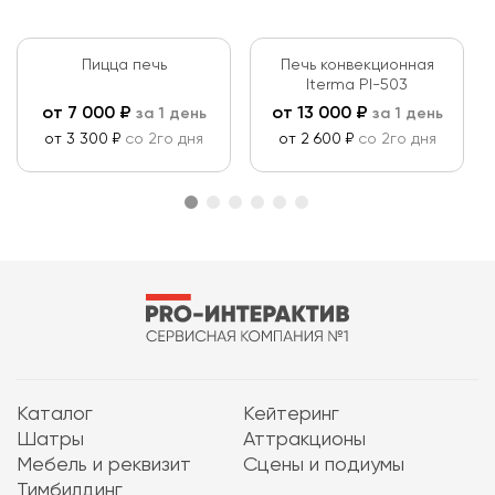
Пицца печь
Печь конвекционная
Iterma PI-503
от
7 000
₽
от
13 000
₽
за 1 день
за 1 день
от 3 300 ₽
со 2го дня
от 2 600 ₽
со 2го дня
Каталог
Кейтеринг
Шатры
Аттракционы
Мебель и реквизит
Сцены и подиумы
Тимбилдинг