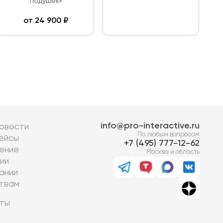
подушек»
от
24 900
₽
info@pro-interactive.ru
овости
По любым вопросам
ейсы
7 (495) 777-12-62
ение
Москва и область
ии
ании
твам
ты