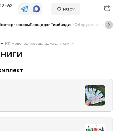
-12-62
О нас
астер-классы
Площадки
Тимбилдинг
Оборудование
Сцены
-
МК Новогодняя закладка для книги
книги
омплект