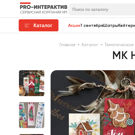
Каталог
Акции
1 сентября
Шатры
Кейтери
Главная
-
Каталог
-
Тематическое
МК Н