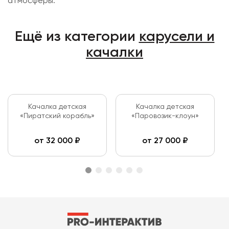
атмосферы.
Ещё из категории
карусели и
качалки
Качалка детская
Качалка детская
«Пиратский корабль»
«Паровозик-клоун»
от
32 000
₽
от
27 000
₽