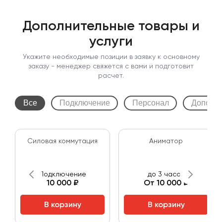
Дополнительные товары и
услуги
Укажите необходимые позиции в заявку к основному
заказу - менеджер свяжется с вами и подготовит
расчет.
Все
Подключение
Персонал
Дополни
Cиловая коммутация
Аниматор
Подключение
до 3 часов
10 000 ₽
От 10 000 ₽
В корзину
В корзину