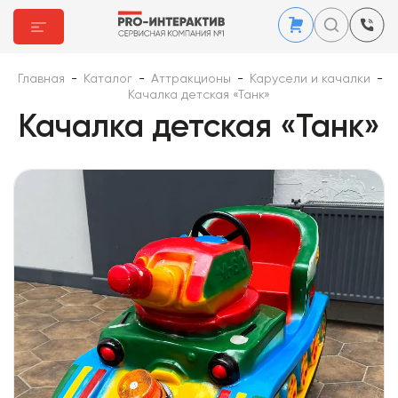
Главная
-
Каталог
-
Аттракционы
-
Карусели и качалки
-
Качалка детская «Танк»
Качалка детская «Танк»